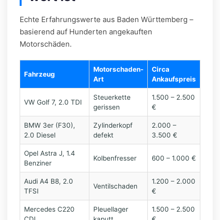
Echte Erfahrungswerte aus Baden Württemberg –
basierend auf Hunderten angekauften
Motorschäden.
Motorschaden-
Circa
Fahrzeug
Art
Ankaufspreis
Steuerkette
1.500 – 2.500
VW Golf 7, 2.0 TDI
gerissen
€
BMW 3er (F30),
Zylinderkopf
2.000 –
2.0 Diesel
defekt
3.500 €
Opel Astra J, 1.4
Kolbenfresser
600 – 1.000 €
Benziner
Audi A4 B8, 2.0
1.200 – 2.000
Ventilschaden
TFSI
€
Mercedes C220
Pleuellager
1.500 – 2.500
CDI
kaputt
€