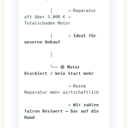
          │      → Reparatur 
oft über 3.000 € → 
Totalschaden Motor
          │      → 
Ideal für 
unseren Ankauf
          │
          └── 🔴 
Motor 
blockiert / kein Start mehr
                 → Keine 
Reparatur mehr wirtschaftlich
                 → 
Wir zahlen 
fairen Restwert – bar auf die 
Hand