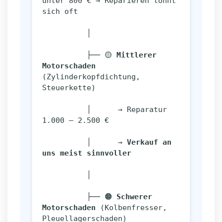
unter 800 € → Reparieren lohnt 
sich oft
          │
          ├── 🟡 
Mittlerer 
Motorschaden
(Zylinderkopfdichtung, 
Steuerkette)
          │      → Reparatur 
1.000 – 2.500 €
          │      → 
Verkauf an 
uns meist sinnvoller
          │
          ├── 🟠 
Schwerer 
Motorschaden
 (Kolbenfresser, 
Pleuellagerschaden)