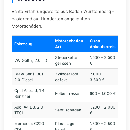
Echte Erfahrungswerte aus Baden Württemberg –
basierend auf Hunderten angekauften
Motorschäden.
Motorschaden-
Circa
Fahrzeug
Art
Ankaufspreis
Steuerkette
1.500 – 2.500
VW Golf 7, 2.0 TDI
gerissen
€
BMW 3er (F30),
Zylinderkopf
2.000 –
2.0 Diesel
defekt
3.500 €
Opel Astra J, 1.4
Kolbenfresser
600 – 1.000 €
Benziner
Audi A4 B8, 2.0
1.200 – 2.000
Ventilschaden
TFSI
€
Mercedes C220
Pleuellager
1.500 – 2.500
CDI
kaputt
€