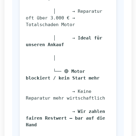
          │      → Reparatur 
oft über 3.000 € → 
Totalschaden Motor
          │      → 
Ideal für 
unseren Ankauf
          │
          └── 🔴 
Motor 
blockiert / kein Start mehr
                 → Keine 
Reparatur mehr wirtschaftlich
                 → 
Wir zahlen 
fairen Restwert – bar auf die 
Hand