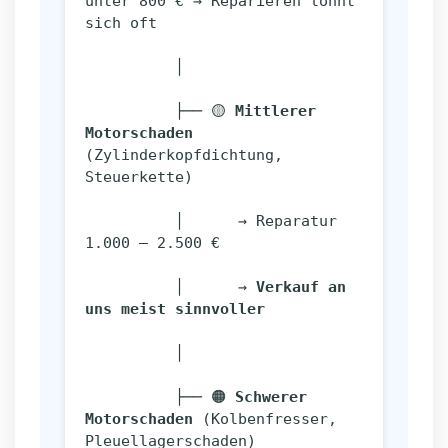
unter 800 € → Reparieren lohnt 
sich oft
          │
          ├── 🟡 
Mittlerer 
Motorschaden
(Zylinderkopfdichtung, 
Steuerkette)
          │      → Reparatur 
1.000 – 2.500 €
          │      → 
Verkauf an 
uns meist sinnvoller
          │
          ├── 🟠 
Schwerer 
Motorschaden
 (Kolbenfresser, 
Pleuellagerschaden)