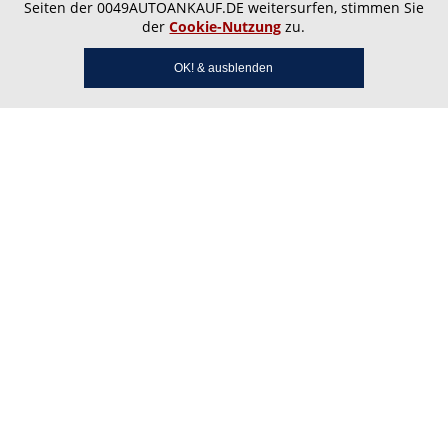
Seiten der 0049AUTOANKAUF.DE weitersurfen, stimmen Sie
der
Cookie-Nutzung
zu.
OK! & ausblenden
Autoankauf Almenhof – Ihr
zuverlässiger Partner vor
Ort in Neckarau, Rheinau
und Fabrikstation