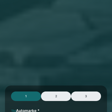
1
2
3
Automarke *