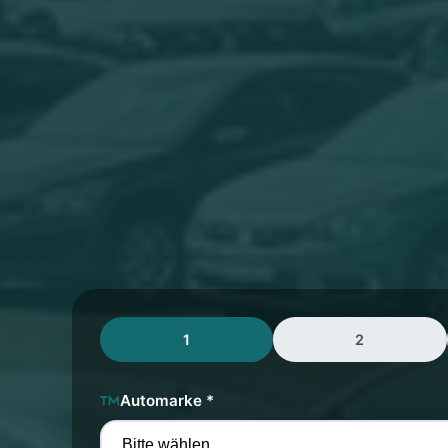
1
2
Automarke *