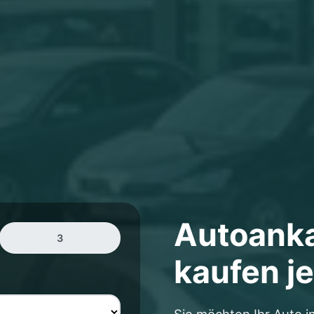
Autoank
3
kaufen j
Sie möchten Ihr Auto i