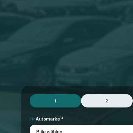
1
2
Automarke *