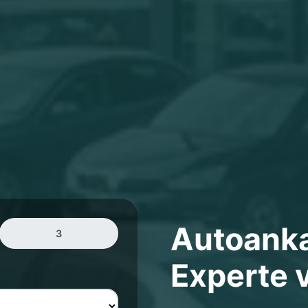
Autoank
3
Experte v