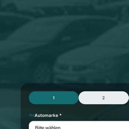
1
2
Automarke *