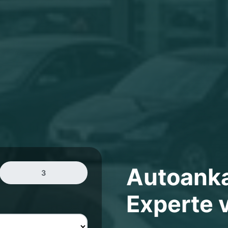
Autoank
3
Experte v