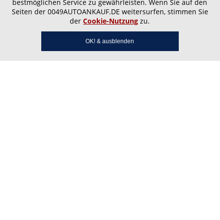
bestmöglichen Service zu gewährleisten. Wenn Sie auf den
Seiten der 0049AUTOANKAUF.DE weitersurfen, stimmen Sie
der
Cookie-Nutzung
zu.
OK! & ausblenden
Autoankauf Glees – Wir
kaufen Ihr Auto noch heute
in Maria Laach Eifel,
Wassenach und Wehr Eifel