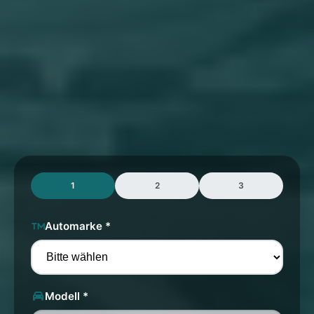
1
2
3
Automarke *
Modell *