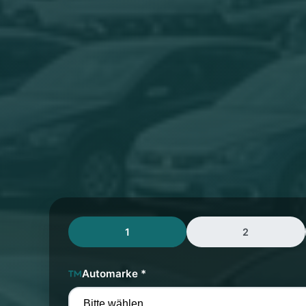
1
2
Automarke *