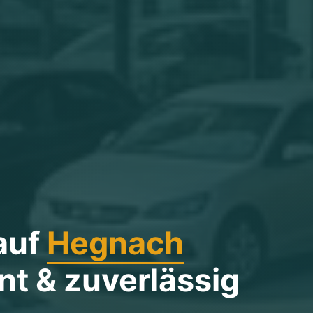
auf
Hegnach
t & zuverlässig