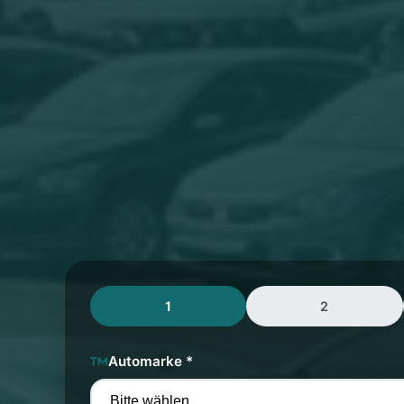
1
2
Automarke *