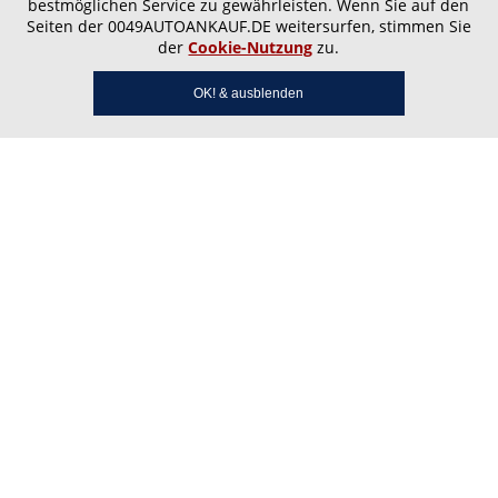
bestmöglichen Service zu gewährleisten. Wenn Sie auf den
Seiten der 0049AUTOANKAUF.DE weitersurfen, stimmen Sie
der
Cookie-Nutzung
zu.
OK! & ausblenden
Autoankauf Kennfus – Wir
kaufen Ihr Auto noch heute
in Bad Bertrich, Alf und
Alflen