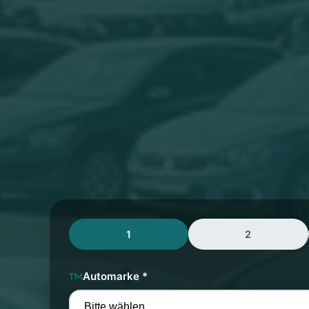
1
2
Automarke *