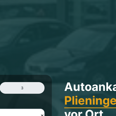
Autoank
3
Pliening
vor Ort