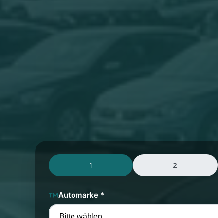
1
2
Automarke *