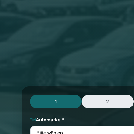
1
2
Automarke *