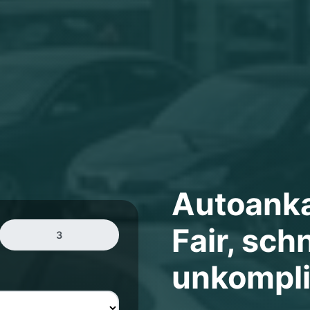
Autoank
Fair, schn
3
unkompli