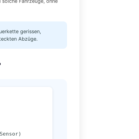
u solche Fahrzeuge, ohne
uerkette gerissen,
steckten Abzüge.
?
Sensor)