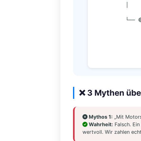
          │
          └─
❌ 3 Mythen übe
Mythos 1:
„Mit Motors
Wahrheit:
Falsch. Ein
wertvoll. Wir zahlen ech