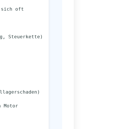
t sich oft
g, Steuerkette)
llagerschaden)
en Motor