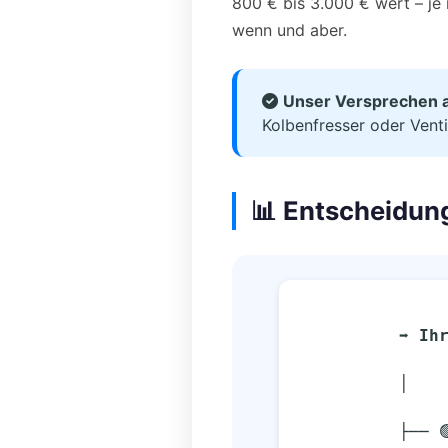
800 € bis 3.000 € wert – je
wenn und aber.
Unser Versprechen 
Kolbenfresser oder Venti
📊 Entscheidun
➡️ Ih
          │
          ├─