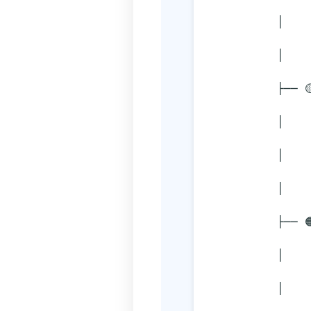
     
          │
          ├─
      
          
          │
          ├─
     
          