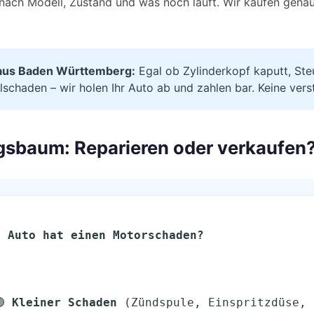
 nach Modell, Zustand und was noch läuft. Wir kaufen gena
aus Baden Württemberg:
Egal ob Zylinderkopf kaputt, Ste
lschaden – wir holen Ihr Auto ab und zahlen bar. Keine ver
gsbaum: Reparieren oder verkaufen
r Auto hat einen Motorschaden?
─ 🟢 
Kleiner Schaden
 (Zündspule, Einspritzdüse, 