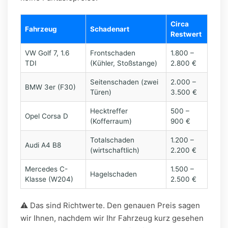
Circa
Fahrzeug
Schadenart
Restwert
VW Golf 7, 1.6
Frontschaden
1.800 –
TDI
(Kühler, Stoßstange)
2.800 €
Seitenschaden (zwei
2.000 –
BMW 3er (F30)
Türen)
3.500 €
Hecktreffer
500 –
Opel Corsa D
(Kofferraum)
900 €
Totalschaden
1.200 –
Audi A4 B8
(wirtschaftlich)
2.200 €
Mercedes C-
1.500 –
Hagelschaden
Klasse (W204)
2.500 €
⚠️ Das sind Richtwerte. Den genauen Preis sagen
wir Ihnen, nachdem wir Ihr Fahrzeug kurz gesehen