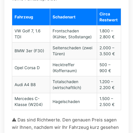
Circa
Fahrzeug
Schadenart
Restwert
VW Golf 7, 1.6
Frontschaden
1.800 –
TDI
(Kühler, Stoßstange)
2.800 €
Seitenschaden (zwei
2.000 –
BMW 3er (F30)
Türen)
3.500 €
Hecktreffer
500 –
Opel Corsa D
(Kofferraum)
900 €
Totalschaden
1.200 –
Audi A4 B8
(wirtschaftlich)
2.200 €
Mercedes C-
1.500 –
Hagelschaden
Klasse (W204)
2.500 €
⚠️ Das sind Richtwerte. Den genauen Preis sagen
wir Ihnen, nachdem wir Ihr Fahrzeug kurz gesehen