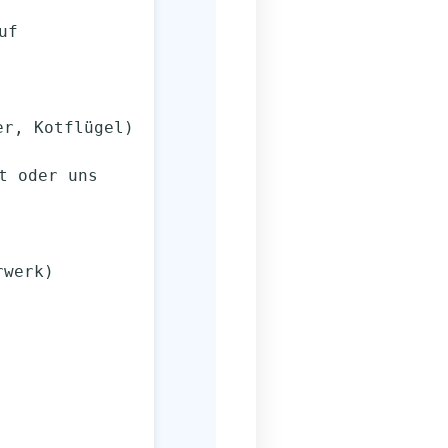
auf
er, Kotflügel)
vat oder uns
rwerk)