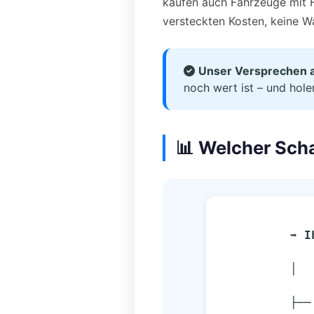
kaufen auch Fahrzeuge mit F
versteckten Kosten, keine Wa
Unser Versprechen 
noch wert ist – und hole
📊 Welcher Sch
➡️ 
          │
        