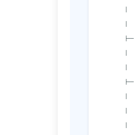
    
          │
        
   
          │
        
    
       
          │