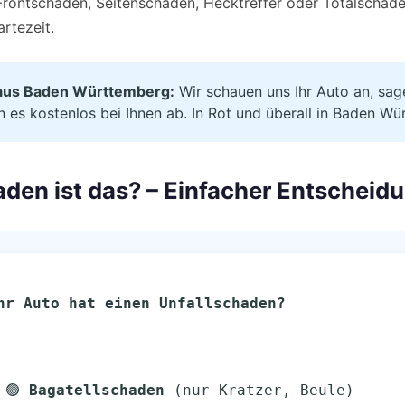
rontschaden, Seitenschaden, Hecktreffer oder Totalschaden
rtezeit.
aus Baden Württemberg:
Wir schauen uns Ihr Auto an, sage
n es kostenlos bei Ihnen ab. In Rot und überall in Baden W
aden ist das? – Einfacher Entschei
Ihr Auto hat einen Unfallschaden?
  ├── 🟢 
Bagatellschaden
 (nur Kratzer, Beule)