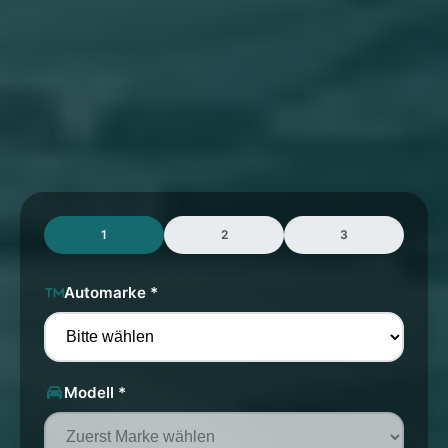
1
2
3
Automarke *
Modell *