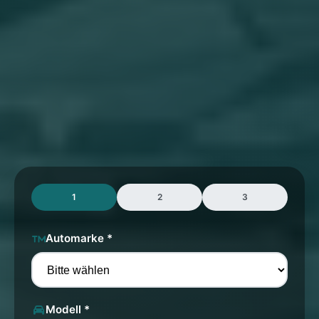
1
2
3
Automarke *
Modell *