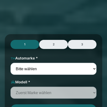
1
2
3
Automarke *
Modell *