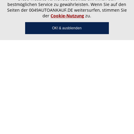
bestmöglichen Service zu gewährleisten. Wenn Sie auf den
Seiten der 0049AUTOANKAUF.DE weitersurfen, stimmen Sie
der
Cookie-Nutzung
zu.
OK! & ausblenden
Autoankauf Vogelstang –
Ihr zuverlässiger Partner
vor Ort in Käfertal,
Blumenau und Gartenstadt