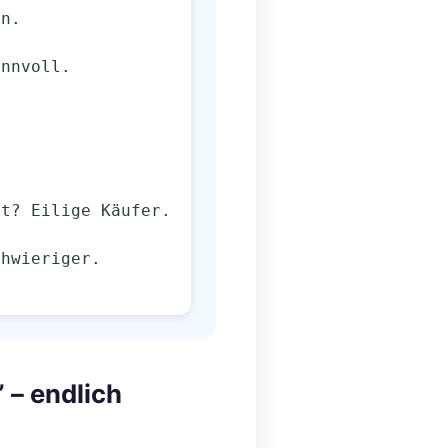
en.
sinnvoll.
bleibt? Eilige Käufer.
 – endlich