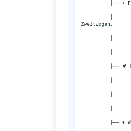
          ├── ☀️ 
F
          │      → Nachfrage hoch, Leute wollen Cabrios & zuverlässige 
Zweitwagen.
        
          │
          ├── 🍂 
        
        
          │
          ├── ❄️ 
W