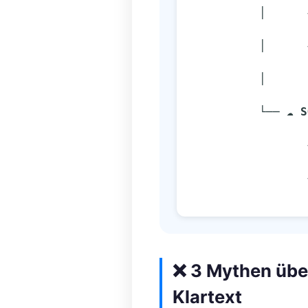
        
        
          │
          └── ☁️ 
S
                 → Gute Gelegenheit für Top-Zustände, sonst schwieriger.

❌ 3 Mythen über
Klartext