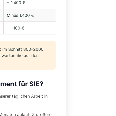
+ 1.400 €
Minus 1.400 €
+ 1.100 €
t im Schnitt 800–2000
– warten Sie auf den
oment für SIE?
serer täglichen Arbeit in
 Monaten abläuft & größere